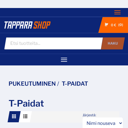
Nav
0
0 €
HAKU
Navigaatio
PUKEUTUMINEN
T-PAIDAT
T-Paidat
Järjestä: