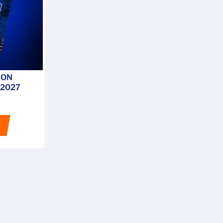
MON
-2027