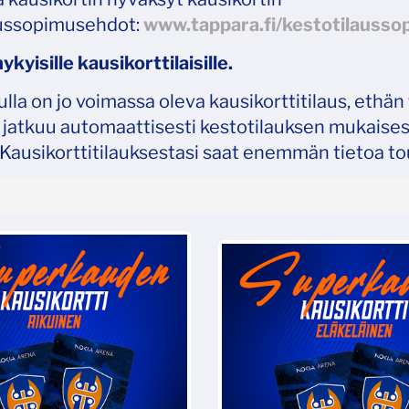
aussopimusehdot:
www.tappara.fi/kestotilausso
kyisille kausikorttilaisille.
ulla on jo voimassa oleva kausikorttitilaus, ethän
i jatkuu automaattisesti kestotilauksen mukaises
 Kausikorttitilauksestasi saat enemmän tietoa 