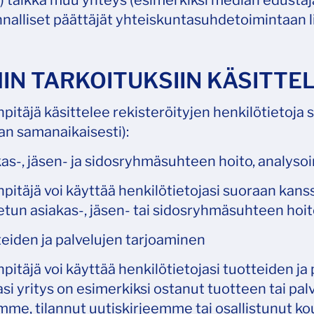
) taikka muu yhteys (esimerkiksi median edusta
nalliset päättäjät yhteiskuntasuhdetoimintaan li
IHIN TARKOITUKSIIN KÄSITT
pitäjä käsittelee rekisteröityjen henkilötietoja s
n samanaikaisesti):
as-, jäsen- ja sidosryhmäsuhteen hoito, analysoi
npitäjä voi käyttää henkilötietojasi suoraan kans
un asiakas-, jäsen- tai sidosryhmäsuhteen hoito
eiden ja palvelujen tarjoaminen
pitäjä voi käyttää henkilötietojasi tuotteiden ja p
i yritys on esimerkiksi ostanut tuotteen tai palve
mme, tilannut uutiskirjeemme tai osallistunut k