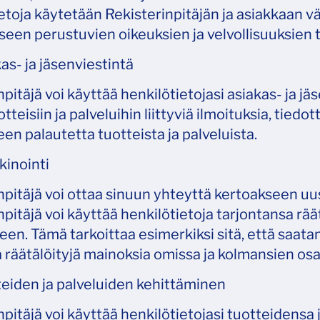
etoja käytetään Rekisterinpitäjän ja asiakkaan 
een perustuvien oikeuksien ja velvollisuuksien
as- ja jäsenviestintä
npitäjä voi käyttää henkilötietojasi asiakas- ja 
otteisiin ja palveluihin liittyviä ilmoituksia, tie
en palautetta tuotteista ja palveluista.
inointi
npitäjä voi ottaa sinuun yhteyttä kertoakseen uusi
npitäjä voi käyttää henkilötietoja tarjontansa rää
een. Tämä tarkoittaa esimerkiksi sitä, että saata
ja räätälöityjä mainoksia omissa ja kolmansien os
eiden ja palveluiden kehittäminen
npitäjä voi käyttää henkilötietojasi tuotteidensa