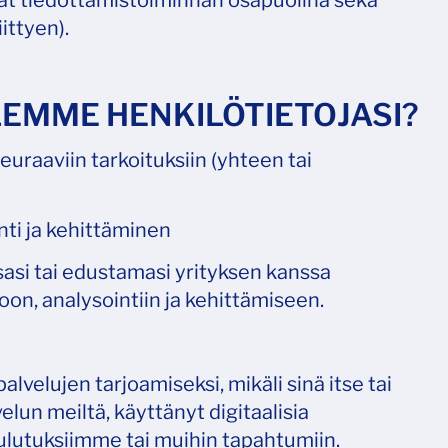
jat tiedottamistoiminnan osapuolina sekä
ittyen).
ELEMME HENKILÖTIETOJASI?
euraaviin tarkoituksiin (yhteen tai
nti ja kehittäminen
sasi tai edustamasi yrityksen kanssa
on, analysointiin ja kehittämiseen.
alvelujen tarjoamiseksi, mikäli sinä itse tai
lun meiltä, käyttänyt digitaalisia
oulutuksiimme tai muihin tapahtumiin.