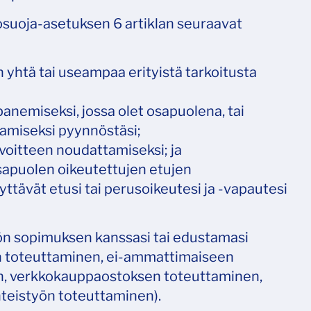
osuoja-asetuksen 6 artiklan seuraavat
n yhtä tai useampaa erityistä tarkoitusta
anemiseksi, jossa olet osapuolena, tai
amiseksi pyynnöstäsi;
lvoitteen noudattamiseksi; ja
osapuolen oikeutettujen etujen
lyttävät etusi tai perusoikeutesi ja -vapautesi
öön sopimuksen kanssasi tai edustamasi
lun toteuttaminen, ei-ammattimaiseen
n, verkkokauppaostoksen toteuttaminen,
hteistyön toteuttaminen).