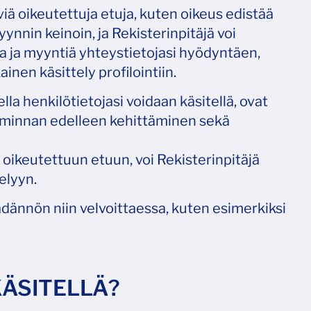
viä oikeutettuja etuja, kuten oikeus edistää
nnin keinoin, ja Rekisterinpitäjä voi
a ja myyntiä yhteystietojasi hyödyntäen,
en käsittely profilointiin.
lla henkilötietojasi voidaan käsitellä, ovat
toiminnan edelleen kehittäminen sekä
 oikeutettuun etuun, voi Rekisterinpitäjä
elyyn.
säädännön niin velvoittaessa, kuten esimerkiksi
KÄSITELLÄ?