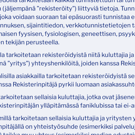
edoilla tarkoitetaan kaikkia tunnistettuun tai tu
 (jäljempänä ”rekisteröity”) liittyviä tietoja. Tu
 joka voidaan suoraan tai epäsuorasti tunnistaa e
nnuksen, sijaintitiedon, verkkotunnistetietojen
isen fyysisen, fysiologisen, geneettisen, psyykkis
n tekijän perusteella.
a tarkoitetaan rekisteröidyistä niitä kuluttajia j
nä ”yritys”) yhteyshenkilöitä, joiden kanssa Reki
isilla asiakkailla tarkoitetaan rekisteröidyistä se
nssa Rekisterinpitäjä pyrkii luomaan asiakassuht
tarkoitetaan sellaisia kuluttajia, jotka ovat jäse
isterinpitäjän ylläpitämässä faniklubissa tai ei
llä tarkoitetaan sellaisia kuluttajia ja yritysten
npitäjällä on yhteistyösuhde (esimerkiksi palveluj