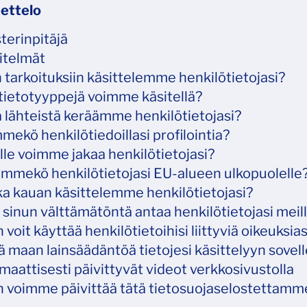
uettelo
terinpitäjä
itelmät
 tarkoituksiin käsittelemme henkilötietojasi?
tietotyyppejä voimme käsitellä?
 lähteistä keräämme henkilötietojasi?
ekö henkilötiedoillasi profilointia?
le voimme jakaa henkilötietojasi?
ämmekö henkilötietojasi EU-alueen ulkopuolelle
a kauan käsittelemme henkilötietojasi?
sinun välttämätöntä antaa henkilötietojasi meil
 voit käyttää henkilötietoihisi liittyviä oikeuksias
 maan lainsäädäntöä tietojesi käsittelyyn sovel
aattisesti päivittyvät videot verkkosivustolla
n voimme päivittää tätä tietosuojaselostettamm