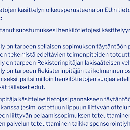
etojen käsittelyn oikeusperusteena on EU:n tiet
:
antanut suostumuksesi henkilötietojesi käsittelyy
tely on tarpeen sellaisen sopimuksen täytäntöön p
n tekemistä edeltävien toimenpiteiden toteutt
tely on tarpeen Rekisterinpitäjän lakisääteisen ve
tely on tarpeen Rekisterinpitäjän tai kolmannen 
iseksi, paitsi milloin henkilötietojen suojaa edel
ät tällaiset edut.
npitäjä käsittelee tietojasi pannakseen täytänt
 kanssa (esim. ostettuun lippuun liittyvän otte
een liittyvän pelaamissopimuksen toteuttamine
sen palvelun toteuttaminen taikka sponsorointiy