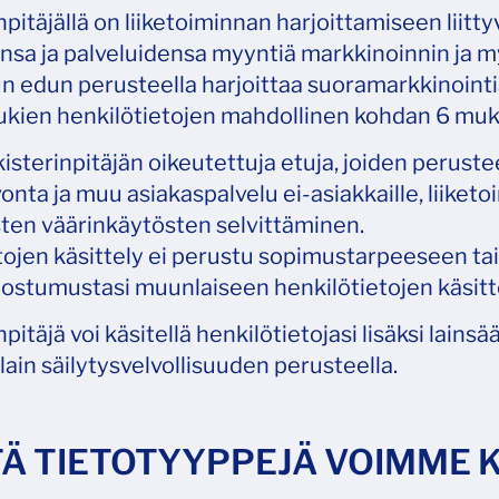
npitäjällä on liiketoiminnan harjoittamiseen liitty
nsa ja palveluidensa myyntiä markkinoinnin ja myy
n edun perusteella harjoittaa suoramarkkinointi
kien henkilötietojen mahdollinen kohdan 6 mukain
isterinpitäjän oikeutettuja etuja, joiden perustee
nta ja muu asiakaspalvelu ei-asiakkaille, liike
ten väärinkäytösten selvittäminen.
etojen käsittely ei perustu sopimustarpeeseen tai
ostumustasi muunlaiseen henkilötietojen käsitt
pitäjä voi käsitellä henkilötietojasi lisäksi lain
lain säilytysvelvollisuuden perusteella.
ITÄ TIETOTYYPPEJÄ VOIMME 