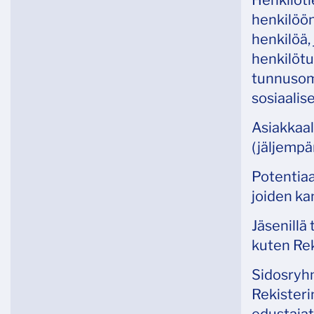
Henkilöti
henkilöön
henkilöä,
henkilötu
tunnusoma
sosiaalise
Asiakkaall
(jäljempä
Potentiaal
joiden ka
Jäsenillä 
kuten Rek
Sidosryhmi
Rekisteri