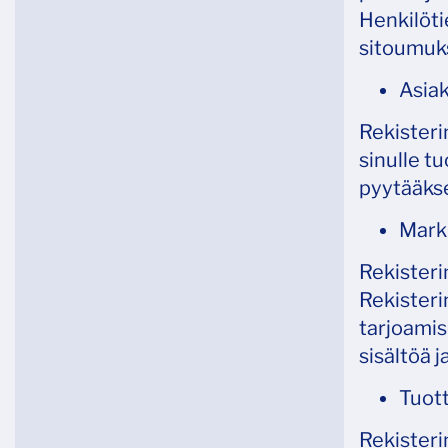
Henkilöti
sitoumuks
Asiak
Rekisteri
sinulle tu
pyytääkse
Markk
Rekisteri
Rekisteri
tarjoamis
sisältöä 
Tuott
Rekisteri