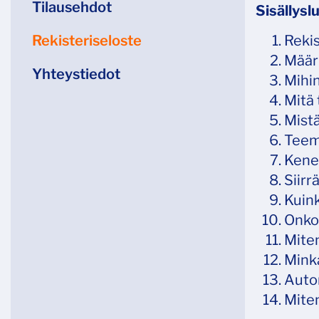
Tilausehdot
Sisällysl
Rekisteriseloste
Rekis
Määr
Yhteystiedot
Mihin
Mitä 
Mistä
Teemm
Kenel
Siirr
Kuink
Onko 
Miten
Minkä
Autom
Mite