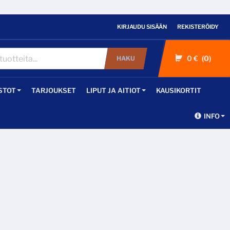
KIRJAUDU SISÄÄN
REKISTERÖIDY
0 €
0
HAKU
STOT
TARJOUKSET
LIPUT JA AITIOT
KAUSIKORTIT
INFO