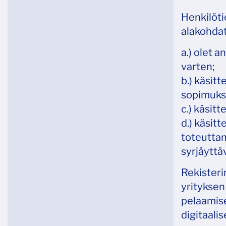
Henkilöti
alakohdat
a.) olet 
varten;
b.) käsit
sopimukse
c.) käsit
d.) käsit
toteuttam
syrjäyttäv
Rekisteri
yrityksen
pelaamis
digitaali