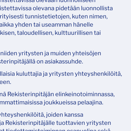
nnistettavissa olevaan luonnolliseen
nnistettavissa olevana pidetään luonnollista
rityisesti tunnistetietojen, kuten nimen,
 taikka yhden tai useamman hänelle
en, taloudellisen, kulttuurillisen tai
a niiden yritysten ja muiden yhteisöjen
sterinpitäjällä on asiakassuhde.
llaisia kuluttajia ja yritysten yhteyshenkilöitä,
een.
nenä Rekisterinpitäjän elinkeinotoiminnassa,
-ammattimaisissa joukkueissa pelaajina.
 yhteyshenkilöitä, joiden kanssa
a Rekisterinpitäjälle tuottavien yritysten