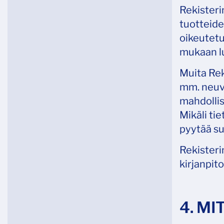
Rekisteri
tuotteide
oikeutetu
mukaan lu
Muita Rek
mm. neuvo
mahdollis
Mikäli ti
pyytää su
Rekisterin
kirjanpito
4. M