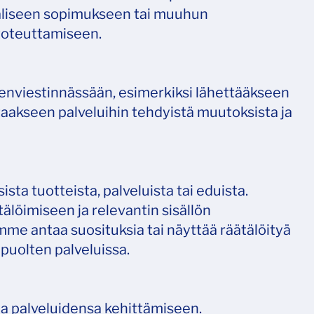
väliseen sopimukseen tai muuhun
 toteuttamiseen.
jäsenviestinnässään, esimerkiksi lähettääkseen
dottaakseen palveluihin tehdyistä muutoksista ja
sta tuotteista, palveluista tai eduista.
tälöimiseen ja relevantin sisällön
mme antaa suosituksia tai näyttää räätälöityä
apuolten palveluissa.
 ja palveluidensa kehittämiseen.