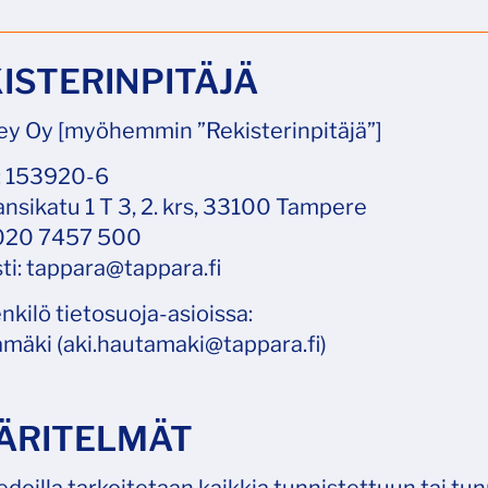
KISTERINPITÄJÄ
y Oy [myöhemmin ”Rekisterinpitäjä”]
: 153920-6
ansikatu 1 T 3, 2. krs, 33100 Tampere
 020 7457 500
i: tappara@tappara.fi
kilö tietosuoja-asioissa:
mäki (aki.hautamaki@tappara.fi)
ÄÄRITELMÄT