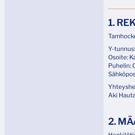
1. RE
Tamhocke
Y-tunnus
Osoite: K
Puhelin:
Sähköpost
Yhteyshen
Aki Hauta
2. M