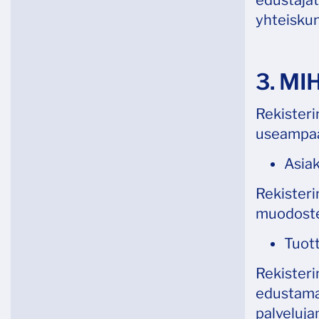
edustajat
yhteiskun
3. M
Rekisterin
useampaa
Asiak
Rekisteri
muodostet
Tuott
Rekisterin
edustamas
palveluja