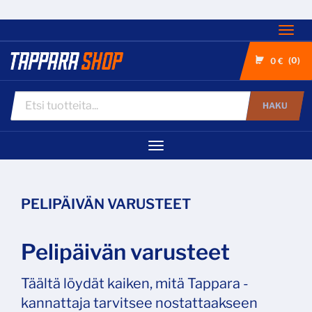
Nav
0
0 €
HAKU
Navigaatio
PELIPÄIVÄN VARUSTEET
Pelipäivän varusteet
Täältä löydät kaiken, mitä Tappara -
kannattaja tarvitsee nostattaakseen