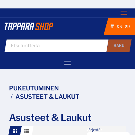
Nav
0
0 €
HAKU
Navigaatio
PUKEUTUMINEN
ASUSTEET & LAUKUT
Asusteet & Laukut
Järjestä: