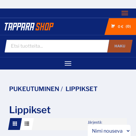
Nav
0
0 €
HAKU
Navigaatio
PUKEUTUMINEN
LIPPIKSET
Lippikset
Järjestä: