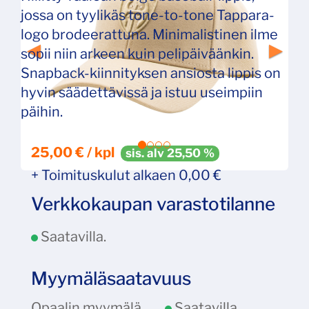
jossa on tyylikäs tone-to-tone Tappara-
logo brodeerattuna. Minimalistinen ilme
sopii niin arkeen kuin pelipäiväänkin.
Snapback-kiinnityksen ansiosta lippis on
hyvin säädettävissä ja istuu useimpiin
päihin.
25,00 € / kpl
sis. alv 25,50 %
+ Toimituskulut alkaen 0,00 €
Verkkokaupan varastotilanne
Saatavilla.
Myymäläsaatavuus
Opaalin myymälä
Saatavilla.