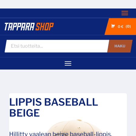
Nav
0
0 €
HAKU
Navigaatio
LIPPIS BASEBALL
BEIGE
Hillitty vaalean beige baseball-lippis,