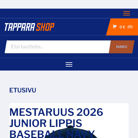
Nav
0
0 €
HAKU
Navigaatio
ETUSIVU
MESTARUUS 2026
JUNIOR LIPPIS
BASEBALL NAVY