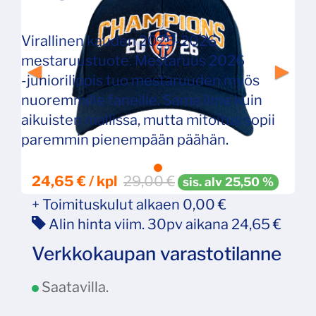
Virallinen kauden 2025-2026
mestaruustuote. Mestaruus 2026
‑juniorilippis tuo mestaruuden myös
nuoremmille faneille. Sama ilme kuin
aikuisten mallissa, mutta mitoitus sopii
paremmin pienempään päähän.
24,65 € / kpl
29,00
€
sis. alv 25,50 %
+ Toimituskulut alkaen 0,00 €
Alin hinta viim. 30pv aikana 24,65 €
Verkkokaupan varastotilanne
Saatavilla.