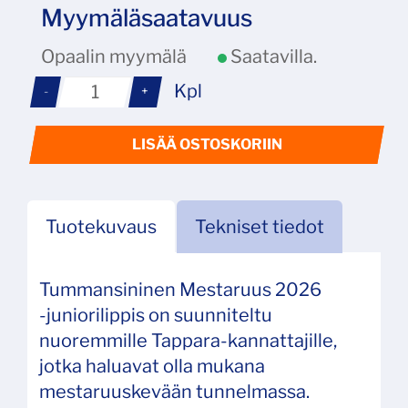
Myymäläsaatavuus
Opaalin myymälä
Saatavilla.
Kpl
-
+
LISÄÄ OSTOSKORIIN
Tuotekuvaus
Tekniset tiedot
Tummansininen Mestaruus 2026
‑juniorilippis on suunniteltu
nuoremmille Tappara‑kannattajille,
jotka haluavat olla mukana
mestaruuskevään tunnelmassa.