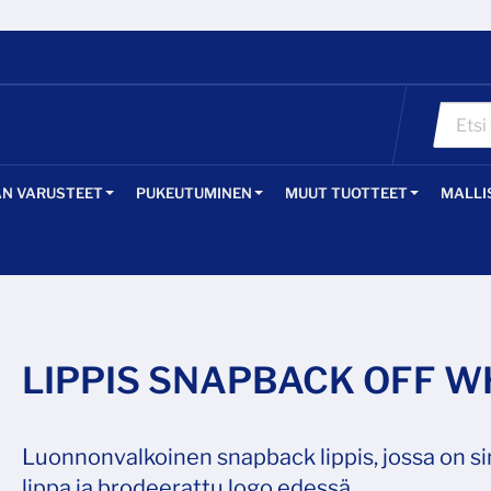
ÄN VARUSTEET
PUKEUTUMINEN
MUUT TUOTTEET
MALLI
LIPPIS SNAPBACK OFF W
Luonnonvalkoinen snapback lippis, jossa on s
lippa ja brodeerattu logo edessä.