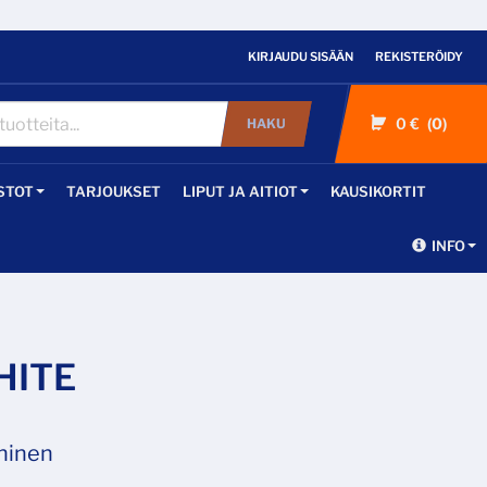
KIRJAUDU SISÄÄN
REKISTERÖIDY
0 €
0
HAKU
STOT
TARJOUKSET
LIPUT JA AITIOT
KAUSIKORTIT
INFO
HITE
ininen