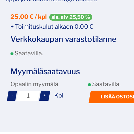
25,00 € / kpl
sis. alv 25,50 %
+ Toimituskulut alkaen 0,00 €
Verkkokaupan varastotilanne
Saatavilla.
Myymäläsaatavuus
Opaalin myymälä
Saatavilla.
Kpl
-
+
LISÄÄ OSTOS