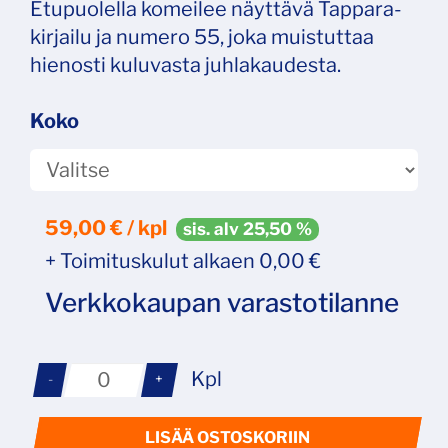
Etupuolella komeilee näyttävä Tappara-
kirjailu ja numero 55, joka muistuttaa
hienosti kuluvasta juhlakaudesta.
Koko
59,00
€ / kpl
sis. alv 25,50 %
+ Toimituskulut alkaen 0,00 €
Verkkokaupan varastotilanne
Kpl
-
+
LISÄÄ OSTOSKORIIN