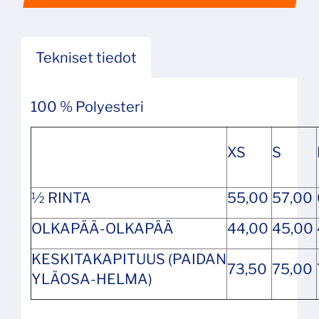
Tekniset tiedot
100 % Polyesteri
XS
S
½ RINTA
55,00
57,00
OLKAPÄÄ-OLKAPÄÄ
44,00
45,00
KESKITAKAPITUUS (PAIDAN
73,50
75,00
YLÄOSA-HELMA)