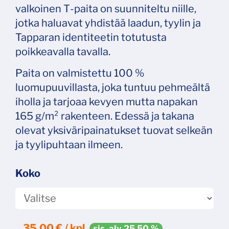
valkoinen T‑paita on suunniteltu niille,
jotka haluavat yhdistää laadun, tyylin ja
Tapparan identiteetin totutusta
poikkeavalla tavalla.
Paita on valmistettu 100 %
luomupuuvillasta, joka tuntuu pehmeältä
iholla ja tarjoaa kevyen mutta napakan
165 g/m² rakenteen. Edessä ja takana
olevat yksiväripainatukset tuovat selkeän
ja tyylipuhtaan ilmeen.
Koko
35,00
€ / kpl
sis. alv 25,50 %