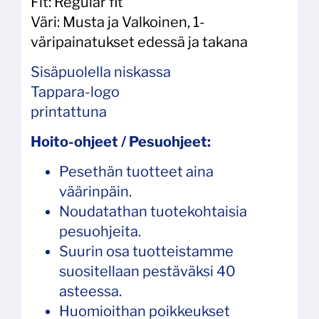
Fit: Regular fit
Väri: Musta ja Valkoinen, 1-
väripainatukset edessä ja takana
Sisäpuolella niskassa
Tappara-logo
printattuna
Hoito-ohjeet / Pesuohjeet:
Pesethän tuotteet aina
väärinpäin.
Noudatathan tuotekohtaisia
pesuohjeita.
Suurin osa tuotteistamme
suositellaan pestäväksi 40
asteessa.
Huomioithan poikkeukset