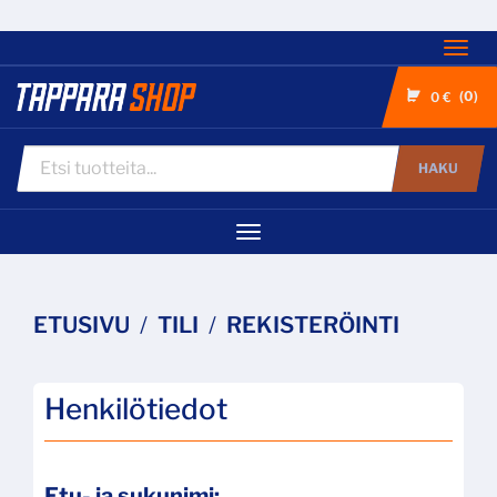
Nav
0
0 €
HAKU
Navigaatio
ETUSIVU
TILI
REKISTERÖINTI
Henkilötiedot
Etu- ja sukunimi: