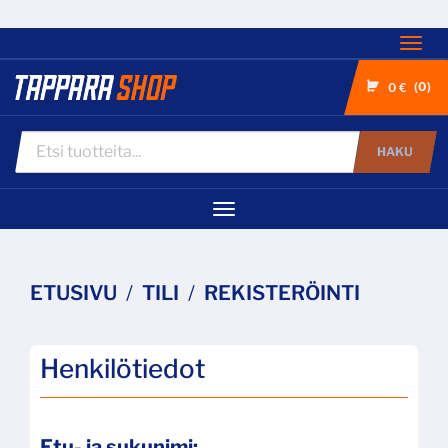
Nav
0
0 €
HAKU
Navigaatio
ETUSIVU
TILI
REKISTERÖINTI
Henkilötiedot
Etu- ja sukunimi: