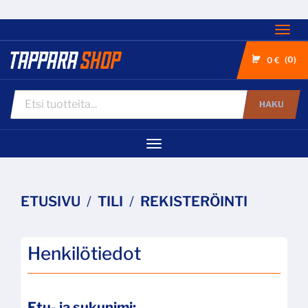
Nav
0
0 €
HAKU
Navigaatio
ETUSIVU
TILI
REKISTERÖINTI
Henkilötiedot
Etu- ja sukunimi: