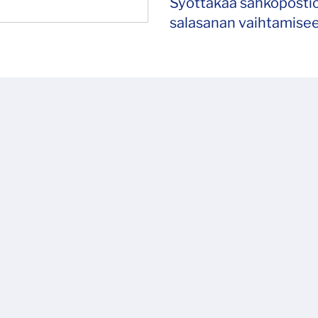
Syöttäkää sähköpostio
salasanan vaihtamisee