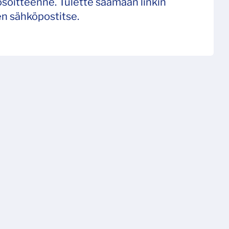
soitteenne. Tulette saamaan linkin
n sähköpostitse.