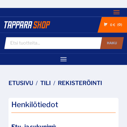
Nav
0
0 €
HAKU
Navigaatio
ETUSIVU
TILI
REKISTERÖINTI
Henkilötiedot
Etu- ja sukunimi: