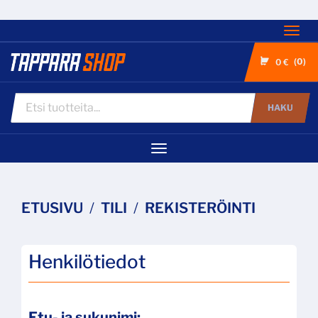
Nav
0
0 €
HAKU
Navigaatio
ETUSIVU
TILI
REKISTERÖINTI
Henkilötiedot
Etu- ja sukunimi: