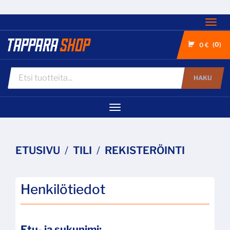
Nav
0
0 €
HAKU
Navigaatio
ETUSIVU
TILI
REKISTERÖINTI
Henkilötiedot
Etu- ja sukunimi: