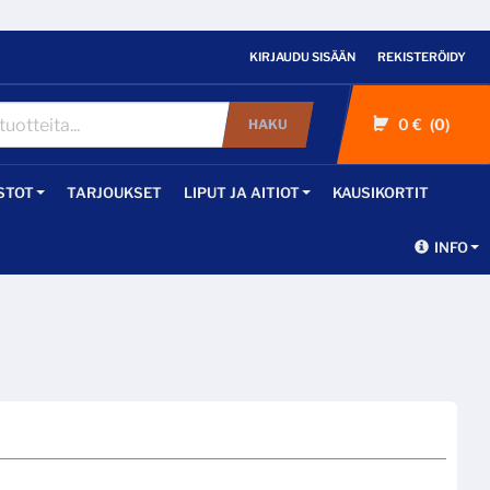
KIRJAUDU SISÄÄN
REKISTERÖIDY
0 €
0
HAKU
STOT
TARJOUKSET
LIPUT JA AITIOT
KAUSIKORTIT
INFO