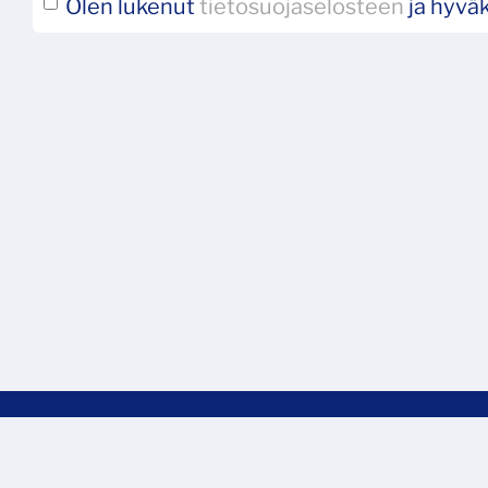
Olen lukenut
tietosuojaselosteen
ja hyväk
© Tappara Sport Oy