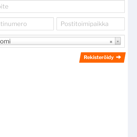
omi
Rekisteröidy