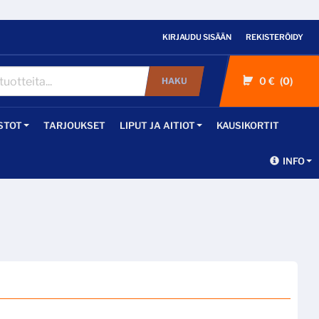
KIRJAUDU SISÄÄN
REKISTERÖIDY
0 €
0
HAKU
STOT
TARJOUKSET
LIPUT JA AITIOT
KAUSIKORTIT
INFO