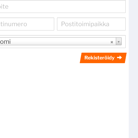
omi
Rekisteröidy