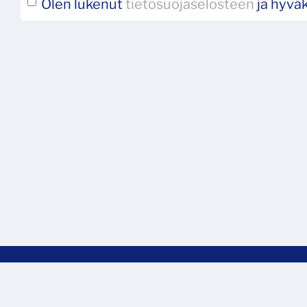
Olen lukenut
tietosuojaselosteen
ja hyväk
© Tappara Sport Oy