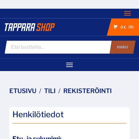
Nav
0
0 €
HAKU
Navigaatio
ETUSIVU
TILI
REKISTERÖINTI
Henkilötiedot
Etu- ja sukunimi: