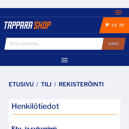
Nav
0
0 €
HAKU
Navigaatio
ETUSIVU
TILI
REKISTERÖINTI
Henkilötiedot
Etu- ja sukunimi: