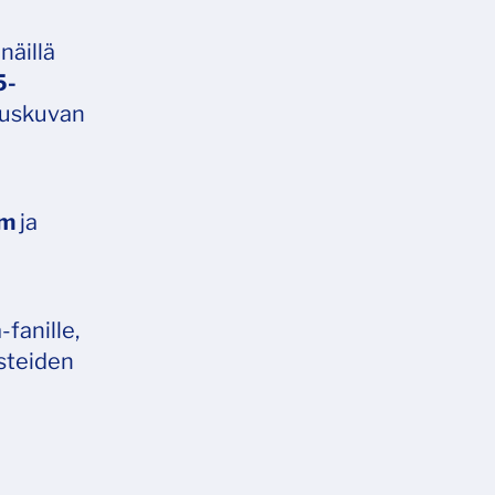
näillä
5-
nuskuvan
mm
ja
fanille,
steiden