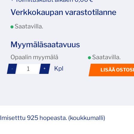
Verkkokaupan varastotilanne
Saatavilla.
Myymäläsaatavuus
Opaalin myymälä
Saatavilla.
Kpl
-
+
LISÄÄ OSTOS
lmisetttu 925 hopeasta. (koukkumalli)