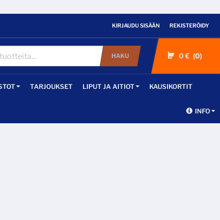
KIRJAUDU SISÄÄN
REKISTERÖIDY
0 €
0
HAKU
STOT
TARJOUKSET
LIPUT JA AITIOT
KAUSIKORTIT
INFO