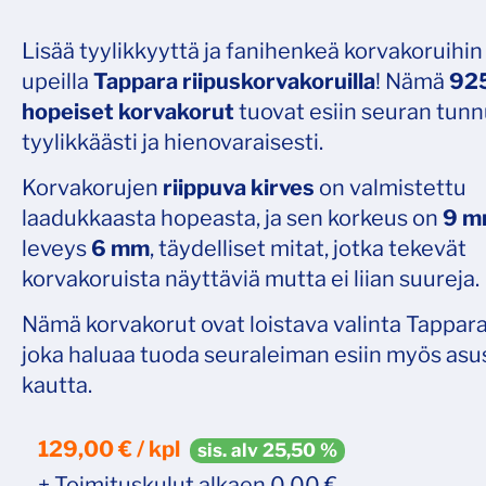
Lisää tyylikkyyttä ja fanihenkeä korvakoruihin 
upeilla
Tappara riipuskorvakoruilla
! Nämä
92
hopeiset korvakorut
tuovat esiin seuran tun
tyylikkäästi ja hienovaraisesti.
Korvakorujen
riippuva kirves
on valmistettu
laadukkaasta hopeasta, ja sen korkeus on
9 
leveys
6 mm
, täydelliset mitat, jotka tekevät
korvakoruista näyttäviä mutta ei liian suureja.
Nämä korvakorut ovat loistava valinta Tappara-
joka haluaa tuoda seuraleiman esiin myös asu
kautta.
129,00 € / kpl
sis. alv 25,50 %
+ Toimituskulut alkaen 0,00 €