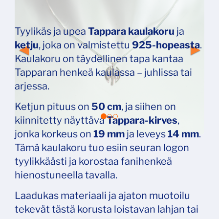
Tyylikäs ja upea
Tappara kaulakoru
ja
ketju
, joka on valmistettu
925-hopeasta
.
Kaulakoru on täydellinen tapa kantaa
Tapparan henkeä kaulassa – juhlissa tai
arjessa.
Ketjun pituus on
50 cm
, ja siihen on
kiinnitetty näyttävä
Tappara-kirves
,
jonka korkeus on
19 mm
ja leveys
14 mm
.
Tämä kaulakoru tuo esiin seuran logon
tyylikkäästi ja korostaa fanihenkeä
hienostuneella tavalla.
Laadukas materiaali ja ajaton muotoilu
tekevät tästä korusta loistavan lahjan tai