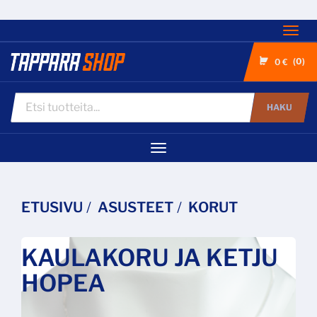
Nav
0
0 €
HAKU
Navigaatio
ETUSIVU
ASUSTEET
KORUT
KAULAKORU JA KETJU
HOPEA