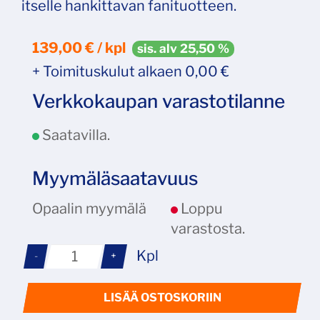
itselle hankittavan fanituotteen.
139,00 € / kpl
sis. alv 25,50 %
+ Toimituskulut alkaen 0,00 €
Verkkokaupan varastotilanne
Saatavilla.
Myymäläsaatavuus
Opaalin myymälä
Loppu
varastosta.
Kpl
-
+
LISÄÄ OSTOSKORIIN