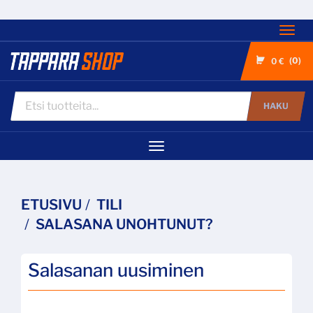
Nav
0
0 €
HAKU
Navigaatio
ETUSIVU
TILI
SALASANA UNOHTUNUT?
Salasanan uusiminen