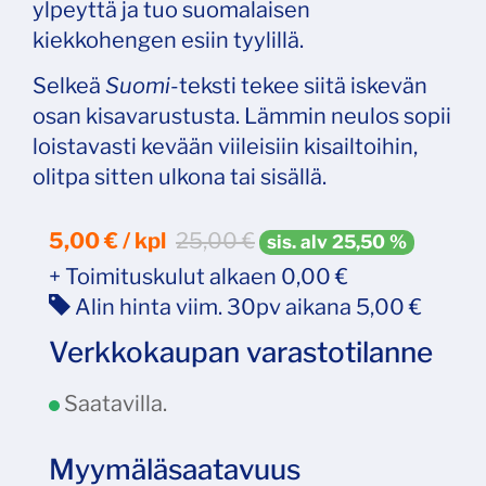
ylpeyttä ja tuo suomalaisen
kiekkohengen esiin tyylillä.
Selkeä
Suomi
-teksti tekee siitä iskevän
osan kisavarustusta. Lämmin neulos sopii
loistavasti kevään viileisiin kisailtoihin,
olitpa sitten ulkona tai sisällä.
5,00 € / kpl
25,00
€
sis. alv 25,50 %
+ Toimituskulut alkaen 0,00 €
Alin hinta viim. 30pv aikana 5,00 €
Verkkokaupan varastotilanne
Saatavilla.
Myymäläsaatavuus