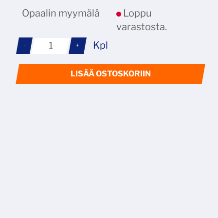
Opaalin myymälä
Loppu
varastosta.
Kpl
-
+
LISÄÄ OSTOSKORIIN