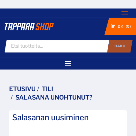
Nav
0
0 €
HAKU
Navigaatio
ETUSIVU
TILI
SALASANA UNOHTUNUT?
Salasanan uusiminen