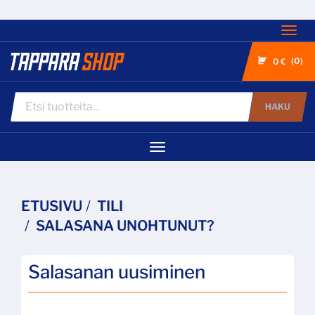
Nav
0
0 €
HAKU
Navigaatio
ETUSIVU
TILI
SALASANA UNOHTUNUT?
Salasanan uusiminen