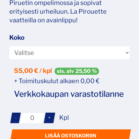
Piruetin ompelimossa ja sopivat
erityisesti urheiluun. La Pirouette
vaatteilla on avainlippu!
Koko
55,00
€ / kpl
sis. alv 25,50 %
+ Toimituskulut alkaen 0,00 €
Verkkokaupan varastotilanne
Kpl
-
+
LISÄÄ OSTOSKORIIN