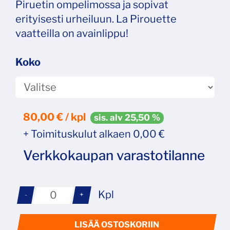
Piruetin ompelimossa ja sopivat
erityisesti urheiluun. La Pirouette
vaatteilla on avainlippu!
Koko
80,00
€ / kpl
sis. alv 25,50 %
+ Toimituskulut alkaen 0,00 €
Verkkokaupan varastotilanne
Kpl
-
+
LISÄÄ OSTOSKORIIN