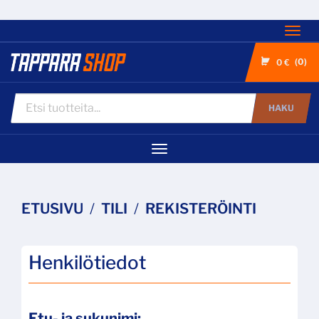
Nav
0
0 €
HAKU
Navigaatio
ETUSIVU
TILI
REKISTERÖINTI
Henkilötiedot
Etu- ja sukunimi: