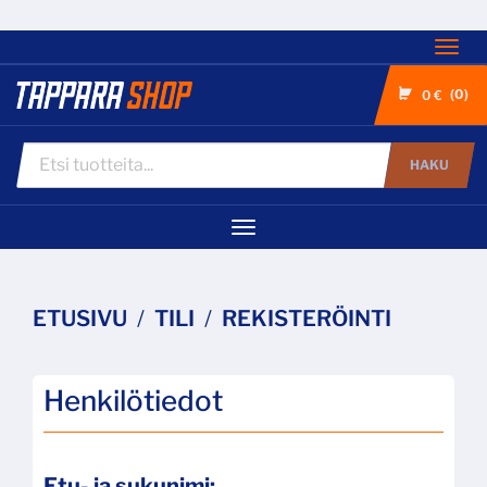
Nav
0
0 €
HAKU
Navigaatio
ETUSIVU
TILI
REKISTERÖINTI
Henkilötiedot
Etu- ja sukunimi: