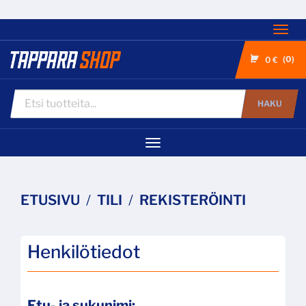
Nav
0
0 €
HAKU
Navigaatio
ETUSIVU
TILI
REKISTERÖINTI
Henkilötiedot
Etu- ja sukunimi: