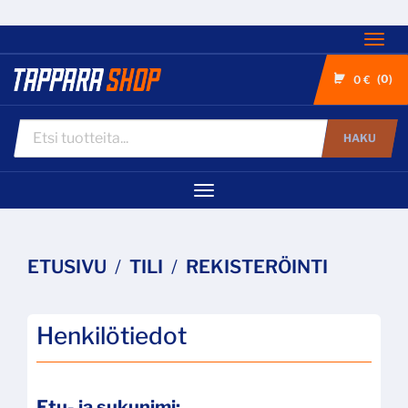
Nav
0
0 €
HAKU
Navigaatio
ETUSIVU
TILI
REKISTERÖINTI
Henkilötiedot
Etu- ja sukunimi: