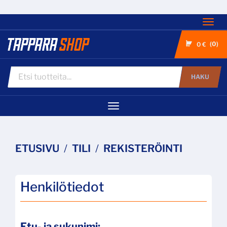
Nav
0
0 €
HAKU
Navigaatio
ETUSIVU
TILI
REKISTERÖINTI
Henkilötiedot
Etu- ja sukunimi: