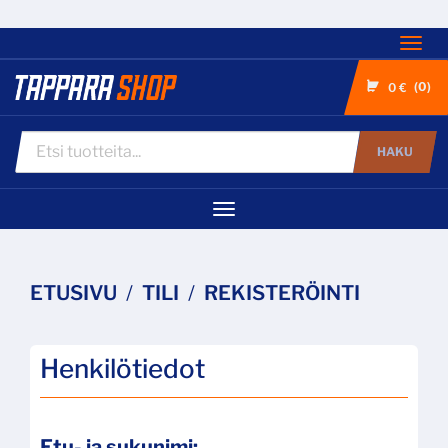
Nav
0
0 €
HAKU
Navigaatio
ETUSIVU
TILI
REKISTERÖINTI
Henkilötiedot
Etu- ja sukunimi: