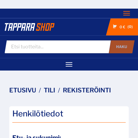
Nav
0
0 €
HAKU
Navigaatio
ETUSIVU
TILI
REKISTERÖINTI
Henkilötiedot
Etu- ja sukunimi: