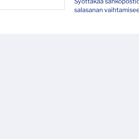
Syöttäkää sähköpostio
salasanan vaihtamisee