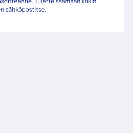
soitteenne. Tulette saamaan linkin
n sähköpostitse.