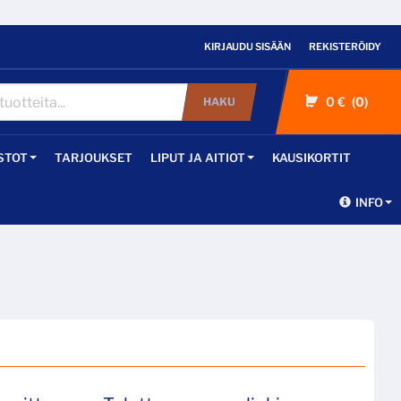
KIRJAUDU SISÄÄN
REKISTERÖIDY
0 €
0
HAKU
STOT
TARJOUKSET
LIPUT JA AITIOT
KAUSIKORTIT
INFO