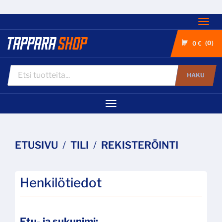
Nav
0
0 €
HAKU
Navigaatio
ETUSIVU
TILI
REKISTERÖINTI
Henkilötiedot
Etu- ja sukunimi: