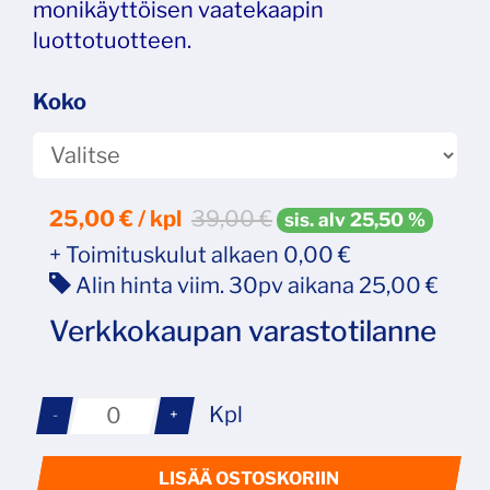
monikäyttöisen vaatekaapin
luottotuotteen.
Koko
25,00
€ / kpl
39,00 €
sis. alv 25,50 %
+ Toimituskulut alkaen 0,00 €
Alin hinta viim. 30pv aikana 25,00 €
Verkkokaupan varastotilanne
Kpl
-
+
LISÄÄ OSTOSKORIIN