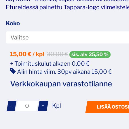
Etureidessä painettu Tappara-logo viimeistele
Koko
15,00
€ / kpl
30,00 €
sis. alv 25,50 %
+ Toimituskulut alkaen 0,00 €
Alin hinta viim. 30pv aikana 15,00 €
Verkkokaupan varastotilanne
Kpl
-
+
LISÄÄ OSTOS