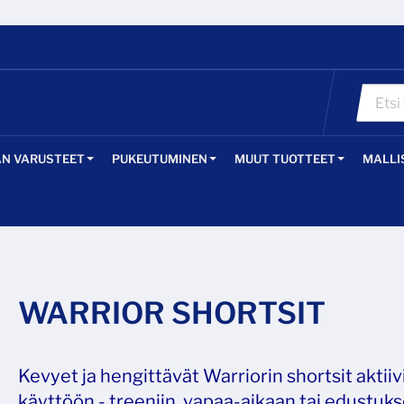
ÄN VARUSTEET
PUKEUTUMINEN
MUUT TUOTTEET
MALLI
WARRIOR SHORTSIT
Kevyet ja hengittävät Warriorin shortsit aktii
käyttöön - treeniin, vapaa-aikaan tai edustuk