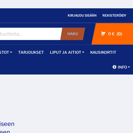
KIRJAUDU SISÄÄN
REKISTERÖIDY
0 €
0
HAKU
STOT
TARJOUKSET
LIPUT JA AITIOT
KAUSIKORTIT
INFO
viseen
seen.