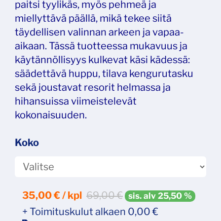
paitsi tyylikäs, myös pehmeä ja
miellyttävä päällä, mikä tekee siitä
täydellisen valinnan arkeen ja vapaa-
aikaan. Tässä tuotteessa mukavuus ja
käytännöllisyys kulkevat käsi kädessä:
säädettävä huppu, tilava kengurutasku
sekä joustavat resorit helmassa ja
hihansuissa viimeistelevät
kokonaisuuden.
Koko
35,00
€ / kpl
69,00 €
sis. alv 25,50 %
+ Toimituskulut alkaen 0,00 €