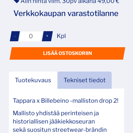
Alin hinta viim. 30pv aikana 49,00 €
Verkkokaupan varastotilanne
Kpl
-
+
LISÄÄ OSTOSKORIIN
Tuotekuvaus
Tekniset tiedot
Tappara x Billebeino -malliston drop 2!
Mallisto yhdistää perinteisen ja
historiallisen jääkiekkoseuran
sekä suositun streetwear-brändin