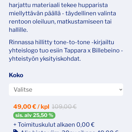
harjattu materiaali tekee hupparista
miellyttävän päällä - täydellinen valinta
rentoon oleiluun, matkustamiseen tai
hallille.
Rinnassa hillitty tone-to-tone -kirjailtu
yhteislogo tuo esiin Tappara x Billebeino -
yhteistyön yksityiskohdat.
Koko
49,00
€ / kpl
109,00 €
sis. alv 25,50 %
+ Toimituskulut alkaen 0,00 €