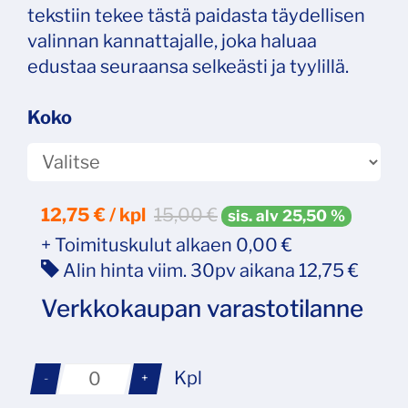
tekstiin tekee tästä paidasta täydellisen
valinnan kannattajalle, joka haluaa
edustaa seuraansa selkeästi ja tyylillä.
Koko
12,75
€ / kpl
15,00 €
sis. alv 25,50 %
+ Toimituskulut alkaen 0,00 €
Alin hinta viim. 30pv aikana 12,75 €
Verkkokaupan varastotilanne
Kpl
-
+