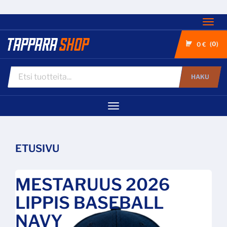
Nav
0
0 €
HAKU
Navigaatio
ETUSIVU
MESTARUUS 2026
LIPPIS BASEBALL
NAVY