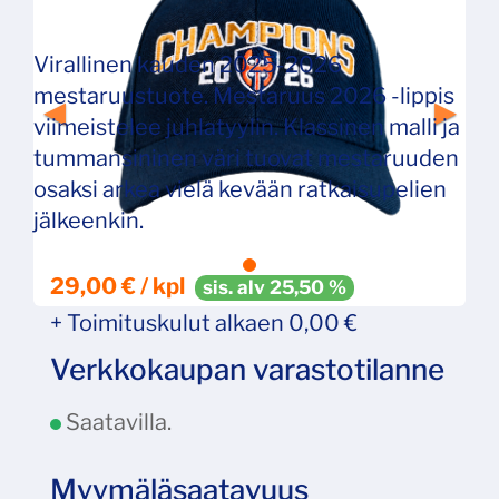
Virallinen kauden 2025-2026
mestaruustuote. Mestaruus 2026 ‑lippis
viimeistelee juhlatyylin. Klassinen malli ja
tummansininen väri tuovat mestaruuden
osaksi arkea vielä kevään ratkaisupelien
jälkeenkin.
29,00 € / kpl
sis. alv 25,50 %
+ Toimituskulut alkaen 0,00 €
Verkkokaupan varastotilanne
Saatavilla.
Myymäläsaatavuus