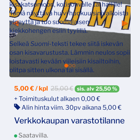
kisakatsomoon, kotisohvalle tai hallille!
Tämä näyttävä huivi huokuu sinivalkoista
ylpeyttä ja tuo suomalaisen
kiekkohengen esiin tyylillä.
Selkeä
Suomi
-teksti tekee siitä iskevän
osan kisavarustusta. Lämmin neulos sopii
loistavasti kevään viileisiin kisailtoihin,
olitpa sitten ulkona tai sisällä.
5,00 € / kpl
25,00
€
sis. alv 25,50 %
+ Toimituskulut alkaen 0,00 €
Alin hinta viim. 30pv aikana 5,00 €
Verkkokaupan varastotilanne
Saatavilla.