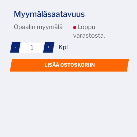
Myymäläsaatavuus
Opaalin myymälä
Loppu
varastosta.
Kpl
-
+
LISÄÄ OSTOSKORIIN