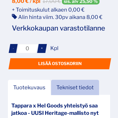
8,00
€ / kpl
17,00 €
sis. alv 25,50 %
+ Toimituskulut alkaen 0,00 €
Alin hinta viim. 30pv aikana 8,00 €
Verkkokaupan varastotilanne
Kpl
-
+
LISÄÄ OSTOSKORIIN
Tuotekuvaus
Tekniset tiedot
Tappara x Hel Goods yhteistyö saa
jatkoa - UUSI Heritage-mallisto nyt