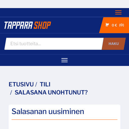
Nav
0
0 €
HAKU
Navigaatio
ETUSIVU
TILI
SALASANA UNOHTUNUT?
Salasanan uusiminen