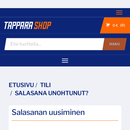
Nav
0
0 €
HAKU
Navigaatio
ETUSIVU
TILI
SALASANA UNOHTUNUT?
Salasanan uusiminen