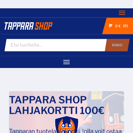
Nav
0
0 €
HAKU
Navigaatio
TAPPARA SHOP
LAHJAKORTTI 100€
Tapparan tuotelahjakortti, jolla voit ostaa