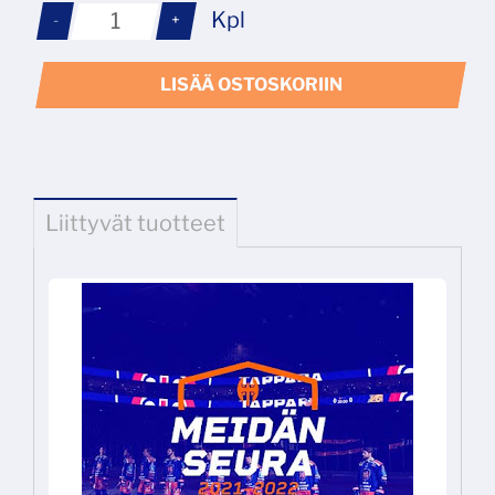
Kpl
-
+
LISÄÄ OSTOSKORIIN
Liittyvät tuotteet