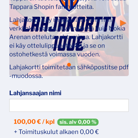
Tappara Shopin fanituotteita.
Lahjakortti käy maksuvälineenä niin
verkkokaupassa, myymälässä kuin Nokia
Arenan ottelutapahtumissa. Lahjakortti
ei käy ottelulippuostoihin ja se on
ostohetkestä voimassa vuoden.
Lahjakortti toimitetaan sähköpostitse pdf
-muodossa.
Lahjansaajan nimi
100,00 € / kpl
sis. alv 0,00 %
+ Toimituskulut alkaen 0,00 €